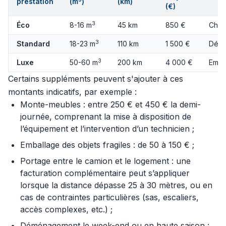
prestation
(m
)
(km)
(€)
3
Éco
8-16 m
45 km
850 €
Char
3
Standard
18-23 m
110 km
1 500 €
Démo
3
Luxe
50-60 m
200 km
4 000 €
Emba
Certains suppléments peuvent s'ajouter à ces
montants indicatifs, par exemple :
Monte-meubles : entre 250 € et 450 € la demi-
journée, comprenant la mise à disposition de
l’équipement et l’intervention d’un technicien ;
Emballage des objets fragiles : de 50 à 150 € ;
Portage entre le camion et le logement : une
facturation complémentaire peut s’appliquer
lorsque la distance dépasse 25 à 30 mètres, ou en
cas de contraintes particulières (sas, escaliers,
accès complexes, etc.) ;
Déménagement le week-end ou en haute saison :