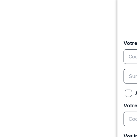
Votre
J
Votr
Vos i