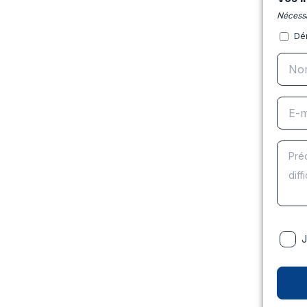
Nécessa
Dé
J