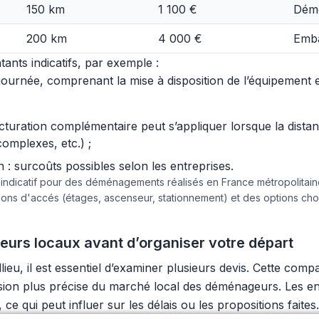
150 km
1 100 €
Démo
200 km
4 000 €
Emba
ants indicatifs, par exemple :
urnée, comprenant la mise à disposition de l’équipement et 
acturation complémentaire peut s’appliquer lorsque la dist
complexes, etc.) ;
 surcoûts possibles selon les entreprises.
e indicatif pour des déménagements réalisés en France métropolita
tions d'accés (étages, ascenseur, stationnement) et des options c
geurs locaux avant d’organiser votre départ
u, il est essentiel d’examiner plusieurs devis. Cette compa
vision plus précise du marché local des déménageurs. Les e
e qui peut influer sur les délais ou les propositions faites.