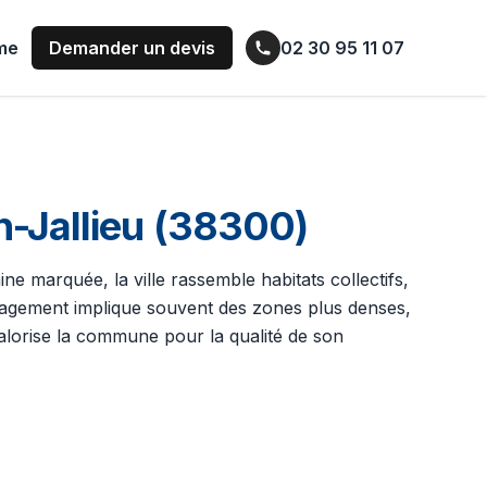
ume
Demander un devis
02 30 95 11 07
n-Jallieu (38300)
ne marquée, la ville rassemble habitats collectifs,
énagement implique souvent des zones plus denses,
valorise la commune pour la qualité de son