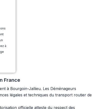
ions
ont
us
dez à
age
en France
ment à Bourgoin-Jallieu. Les Déménageurs
nces légales et techniques du transport routier de
risation officielle atteste du respect des