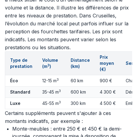
volume et la distance. Il illustre les différences de prix
entre les niveaux de prestation. Dans Cruseilles,
l’évolution du marché local peut parfois influer sur la
perception des fourchettes tarifaires. Les prix sont
indicatifs. Les montants peuvent varier selon les
prestations ou les situations.
Prix
Type de
Volume
Distance
moyen
Servi
3
prestation
(m
)
(km)
(€)
3
Éco
12-15 m
60 km
900 €
Charg
3
Standard
35-45 m
600 km
4 300 €
Démo
3
Luxe
45-55 m
300 km
4 500 €
Embal
Certains suppléments peuvent s'ajouter à ces
montants indicatifs, par exemple :
Monte-meubles : entre 250 € et 450 € la demi-
journée, comprenant la mise à disposition de