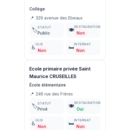
Collège
📍
329 avenue des Ebeaux
RESTAURATION
STATUT
🏷️
🍽️
Public
Non
ULIS
INTERNAT
♿
🛏️
Non
Non
Ecole primaire privée Saint
Maurice CRUSEILLES
École élémentaire
📍
246 rue des Frères
RESTAURATION
STATUT
🏷️
🍽️
Privé
Oui
ULIS
INTERNAT
♿
🛏️
Non
Non