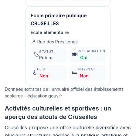
Ecole primaire publique
CRUSEILLES
École élémentaire
📍
Rue des Prés Longs
RESTAURATION
STATUT
🏷️
🍽️
Public
Oui
ULIS
INTERNAT
♿
🛏️
Non
Non
Données extraites de l'annuaire officiel des établissements
scolaires – éducation.gouv.fr
Activités culturelles et sportives : un
aperçu des atouts de Cruseilles
Cruseilles propose une offre culturelle diversifiée avec
plusieurs structures dédiées à la pratique artistique et