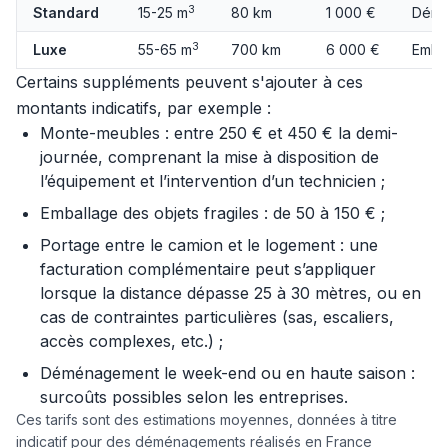
3
Standard
15-25 m
80 km
1 000 €
Démo
3
Luxe
55-65 m
700 km
6 000 €
Embal
Certains suppléments peuvent s'ajouter à ces
montants indicatifs, par exemple :
Monte-meubles : entre 250 € et 450 € la demi-
journée, comprenant la mise à disposition de
l’équipement et l’intervention d’un technicien ;
Emballage des objets fragiles : de 50 à 150 € ;
Portage entre le camion et le logement : une
facturation complémentaire peut s’appliquer
lorsque la distance dépasse 25 à 30 mètres, ou en
cas de contraintes particulières (sas, escaliers,
accès complexes, etc.) ;
Déménagement le week-end ou en haute saison :
surcoûts possibles selon les entreprises.
Ces tarifs sont des estimations moyennes, données à titre
indicatif pour des déménagements réalisés en France